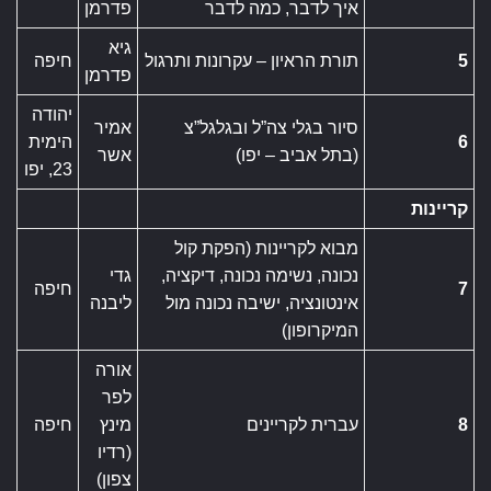
איך לדבר, כמה לדבר
פדרמן
גיא
5
תורת הראיון – עקרונות ותרגול
חיפה
פדרמן
יהודה
סיור בגלי צה”ל ובגלגל”צ
אמיר
6
הימית
(בתל אביב – יפו)
אשר
23, יפו
קריינות
מבוא לקריינות (הפקת קול
נכונה, נשימה נכונה, דיקציה,
גדי
7
חיפה
אינטונציה, ישיבה נכונה מול
ליבנה
המיקרופון)
אורה
לפר
8
עברית לקריינים
מינץ
חיפה
(רדיו
צפון)