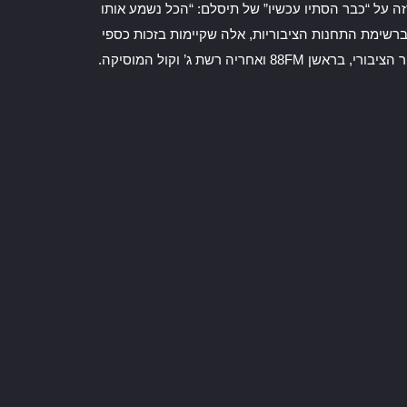
ה על “כבר הסתיו עכשיו” של תיסלם: “הכל נשמע אותו
ברשימת התחנות הציבוריות, אלה שקיימות בזכות כספי
המיסים שלנו יש את גלגל”צ ואת תחנות המוסיקה של תאגיד השידור הציבורי, בראשן 88FM ואחריה רשת ג’ וקול המוסיקה.