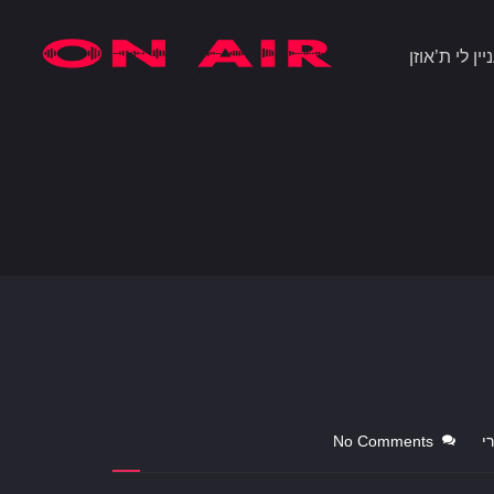
ין לי ת’אוזן
י
No Comments